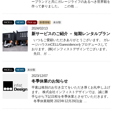
ーブランドと共にガレージライフのあるべき世界観を
作って参りました。 この他 …
INCELL
NEWS
Pick up
新着情報
未分類
2024/02/13
新サービスのご紹介 － 短期レンタルプラン
いつもご愛顧いただきありがとうございます。 ガレ
ージハウスinCELL/Garesidenceをプロデュースして
おります、(株)インフィストデザインでございます。
先日、ガ …
INCELL
NEWS
未分類
2023/12/07
冬季休業のお知らせ
平素は格別のお引き立てをいただき厚くお礼申し上げ
ます。 株式会社インフィストデザインでは、誠に勝
手ながら下記日程を冬季休業とさせていただきます。
冬季休業期間 2023年12月29日(金 …