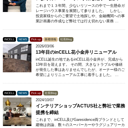
これまで１３年間、少ないリソースの中で一生懸命ガ
レージハウス事業を展開して参りました。 しかし、
投資家様からのご要望で土地探しや、金融機関への事
業計画書の作成など弊社では行え切れない業務 …
INCELL
NEWS
Pick up
新着情報
社長Blog
2026/03/06
13年目のinCELL花小金井リニューアル
inCELL誕生の地であるinCELL花小金井が、完成から
13年目を迎えます。 その間、大きなトラブルや修繕
が発生した事はありませんでしたが、オーナー様のご
希望によりリニューアル工事に着手しました。 …
INCELL
NEWS
Pick up
社長Blog
2024/10/07
インテリアショップACTUS社と弊社で業務
提携を締結
これまで、inCELL及びGaresidence両ブランドとして
建物は勿論、数々のスーパーカーやラグジュアリーカ